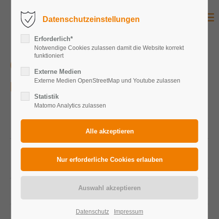
Datenschutzeinstellungen
Erforderlich*
Notwendige Cookies zulassen damit die Website korrekt
funktioniert
Castrop Rauxel (RCT)
Externe Medien
Externe Medien OpenStreetMap und Youtube zulassen
Privat
Statistik
Matomo Analytics zulassen
Peakleistung
11,88 kWp
Gesamtanlage
Peakleistung
440 Wp
Photovoltaikmodule
Modulanzahl
27
Datenschutz
Impressum
Zelltechnologie
Monokristallin Module