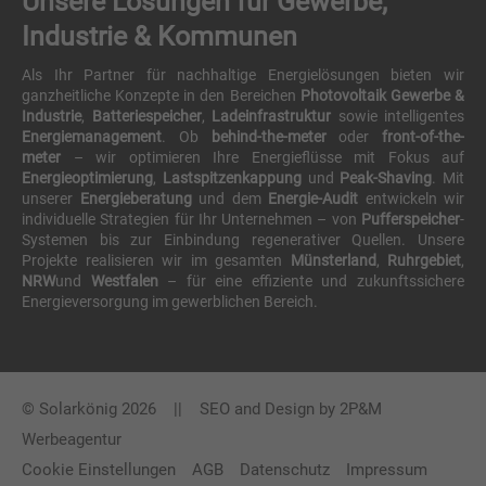
Unsere Lösungen für Gewerbe,
Industrie & Kommunen
Als Ihr Partner für nachhaltige Energielösungen bieten wir
ganzheitliche Konzepte in den Bereichen
Photovoltaik Gewerbe &
Industrie
,
Batteriespeicher
,
Ladeinfrastruktur
sowie intelligentes
Energiemanagement
. Ob
behind-the-meter
oder
front-of-the-
meter
– wir optimieren Ihre Energieflüsse mit Fokus auf
Energieoptimierung
,
Lastspitzenkappung
und
Peak-Shaving
. Mit
unserer
Energieberatung
und dem
Energie-Audit
entwickeln wir
individuelle Strategien für Ihr Unternehmen – von
Pufferspeicher
-
Systemen bis zur Einbindung regenerativer Quellen. Unsere
Projekte realisieren wir im gesamten
Münsterland
,
Ruhrgebiet
,
NRW
und
Westfalen
– für eine effiziente und zukunftssichere
Energieversorgung im gewerblichen Bereich.
© Solarkönig 2026 || SEO and Design by
2P&M
Werbeagentur
Cookie Einstellungen
AGB
Datenschutz
Impressum