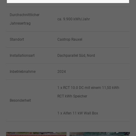
Durchschnittlicher
ca. 9.900 kWh/Jahr
Jahresertrag
Standort
Castrop Rauxel
Installationsart
Dachparallel Süd, Nord
Inbetriebnahme
2024
1 x RCT 10.0 DC mit einem 11,50 kWh
RCT kWh Speicher
Besonderheit
1 x Alfen 11 kW Wall Box