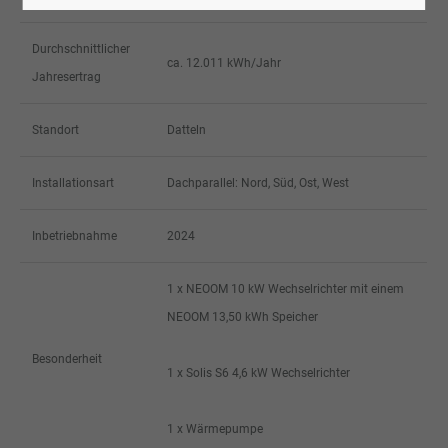
Durchschnittlicher
ca. 12.011 kWh/Jahr
Jahresertrag
Standort
Datteln
Installationsart
Dachparallel: Nord, Süd, Ost, West
Inbetriebnahme
2024
1 x NEOOM 10 kW Wechselrichter mit einem
NEOOM 13,50 kWh Speicher
Besonderheit
1 x Solis S6 4,6 kW Wechselrichter
1 x Wärmepumpe