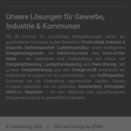
Unsere Lösungen für Gewerbe,
Industrie & Kommunen
Als Ihr Partner für nachhaltige Energielösungen bieten wir
ganzheitliche Konzepte in den Bereichen
Photovoltaik Gewerbe &
Industrie
,
Batteriespeicher
,
Ladeinfrastruktur
sowie intelligentes
Energiemanagement
. Ob
behind-the-meter
oder
front-of-the-
meter
– wir optimieren Ihre Energieflüsse mit Fokus auf
Energieoptimierung
,
Lastspitzenkappung
und
Peak-Shaving
. Mit
unserer
Energieberatung
und dem
Energie-Audit
entwickeln wir
individuelle Strategien für Ihr Unternehmen – von
Pufferspeicher
-
Systemen bis zur Einbindung regenerativer Quellen. Unsere
Projekte realisieren wir im gesamten
Münsterland
,
Ruhrgebiet
,
NRW
und
Westfalen
– für eine effiziente und zukunftssichere
Energieversorgung im gewerblichen Bereich.
© Solarkönig 2026 || SEO and Design by
2P&M