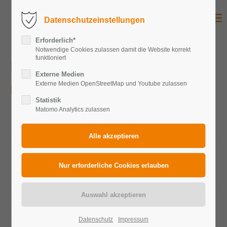
Datenschutzeinstellungen
Erforderlich*
Notwendige Cookies zulassen damit die Website korrekt
funktioniert
Datteln (Neoom)
Externe Medien
Externe Medien OpenStreetMap und Youtube zulassen
Privat
Statistik
Matomo Analytics zulassen
Peakleistung
14,96 kWp
Gesamtanlage
Peakleistung
440 Wp
Photovoltaikmodule
Modulanzahl
34
Datenschutz
Impressum
Zelltechnologie
Monokristallin Module