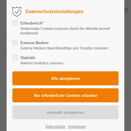
Datenschutzeinstellungen
Erforderlich*
Notwendige Cookies zulassen damit die Website korrekt
funktioniert
Gewerbe ADAC Laatzen
Externe Medien
Externe Medien OpenStreetMap und Youtube zulassen
Gewerbe
Statistik
Matomo Analytics zulassen
Peakleistung Gesamtanlage
113,08 kWp
Peakleistung Photovoltaikmodule
440 Wp
Modulanzahl
257
Zelltechnologie
Monokristallin
Datenschutz
Impressum
Durchschnittlicher Jahresertrag
ca. 79.343 kWh/Jahr