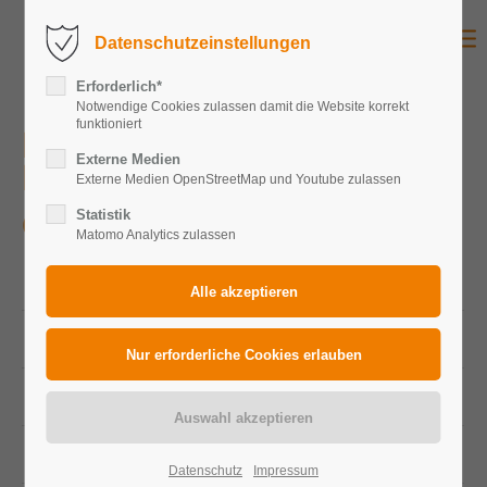
Datenschutzeinstellungen
Erforderlich*
Notwendige Cookies zulassen damit die Website korrekt
funktioniert
Heinrich-Heine-Universität
Externe Medien
Düsseldorf
Externe Medien OpenStreetMap und Youtube zulassen
Statistik
Gewerbe
Matomo Analytics zulassen
Peakleistung Gesamtanlage
530,57 kWp
Peakleistung Photovoltaikmodule
465 Wp
Modulanzahl
1.141
Zelltechnologie
Monokristallin
Datenschutz
Impressum