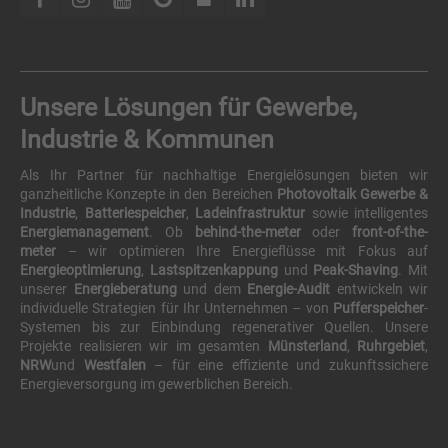
Unsere Lösungen für Gewerbe,
Industrie & Kommunen
Als Ihr Partner für nachhaltige Energielösungen bieten wir
ganzheitliche Konzepte in den Bereichen
Photovoltaik Gewerbe &
Industrie
,
Batteriespeicher
,
Ladeinfrastruktur
sowie intelligentes
Energiemanagement
. Ob
behind-the-meter
oder
front-of-the-
meter
– wir optimieren Ihre Energieflüsse mit Fokus auf
Energieoptimierung
,
Lastspitzenkappung
und
Peak-Shaving
. Mit
unserer
Energieberatung
und dem
Energie-Audit
entwickeln wir
individuelle Strategien für Ihr Unternehmen – von
Pufferspeicher
-
Systemen bis zur Einbindung regenerativer Quellen. Unsere
Projekte realisieren wir im gesamten
Münsterland
,
Ruhrgebiet
,
NRW
und
Westfalen
– für eine effiziente und zukunftssichere
Energieversorgung im gewerblichen Bereich.