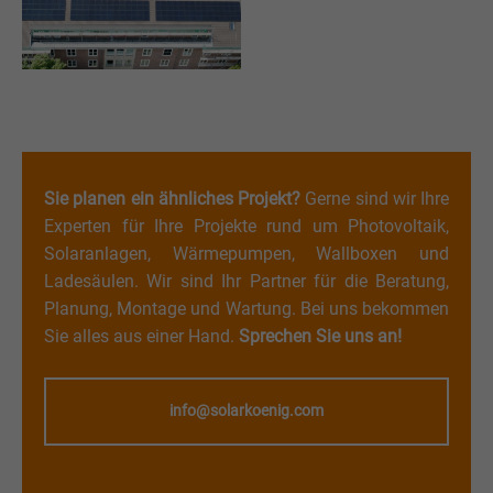
Sie planen ein ähnliches Projekt?
Gerne sind wir Ihre
Experten für Ihre Projekte rund um Photovoltaik,
Solaranlagen, Wärmepumpen, Wallboxen und
Ladesäulen. Wir sind Ihr Partner für die Beratung,
Planung, Montage und Wartung. Bei uns bekommen
Sie alles aus einer Hand.
Sprechen Sie uns an!
info@solarkoenig.com