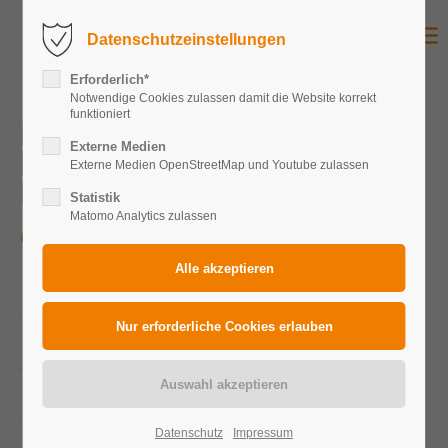
Datenschutzeinstellungen
Erforderlich*
Notwendige Cookies zulassen damit die Website korrekt
funktioniert
LWL Bau-und
Externe Medien
liegenschaftsbetrieb
Externe Medien OpenStreetMap und Youtube zulassen
Münster
Statistik
Matomo Analytics zulassen
Öffentlich
Peakleistung Gesamtanlage
83,98 kWp
Peakleistung Photovoltaikmodule
380 Wp
Modulanzahl
221
Datenschutz
Impressum