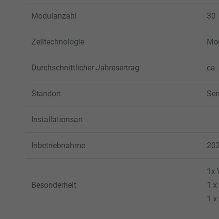
Modulanzahl
30
Zelltechnologie
Mon
Durchschnittlicher Jahresertrag
ca.
Standort
Sen
Installationsart
Inbetriebnahme
20
1x 
Besonderheit
1 x
1 x