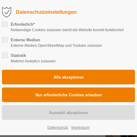
fo@solarkoenig.com
Service-Anfrage (Störung)
Datenschutzeinstellungen
FERENZEN
BRANCHENLÖSUNGEN
WIRTSCHAFTLIC
Erforderlich*
Notwendige Cookies zulassen damit die Website korrekt funktioniert
Externe Medien
Externe Medien OpenStreetMap und Youtube zulassen
Statistik
Matomo Analytics zulassen
20 kWp
Datenschutz
Impressum
0 Wp