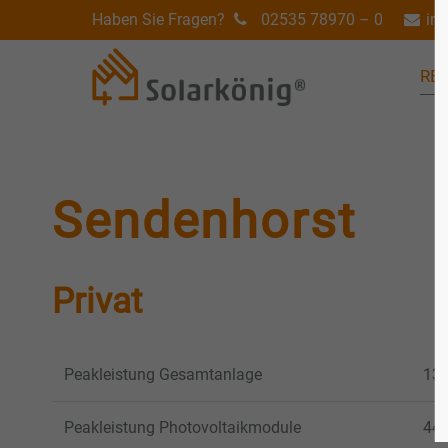
Haben Sie Fragen?
02535 78970 – 0
in
RE
Sendenhorst
Privat
Peakleistung Gesamtanlage
13,
Peakleistung Photovoltaikmodule
44