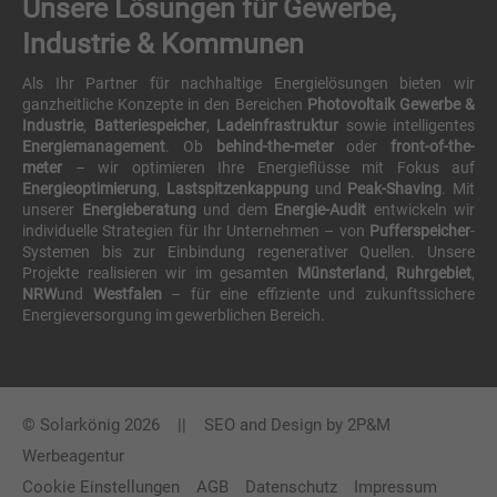
Unsere Lösungen für Gewerbe,
Industrie & Kommunen
Als Ihr Partner für nachhaltige Energielösungen bieten wir
ganzheitliche Konzepte in den Bereichen
Photovoltaik Gewerbe &
Industrie
,
Batteriespeicher
,
Ladeinfrastruktur
sowie intelligentes
Energiemanagement
. Ob
behind-the-meter
oder
front-of-the-
meter
– wir optimieren Ihre Energieflüsse mit Fokus auf
Energieoptimierung
,
Lastspitzenkappung
und
Peak-Shaving
. Mit
unserer
Energieberatung
und dem
Energie-Audit
entwickeln wir
individuelle Strategien für Ihr Unternehmen – von
Pufferspeicher
-
Systemen bis zur Einbindung regenerativer Quellen. Unsere
Projekte realisieren wir im gesamten
Münsterland
,
Ruhrgebiet
,
NRW
und
Westfalen
– für eine effiziente und zukunftssichere
Energieversorgung im gewerblichen Bereich.
© Solarkönig 2026 || SEO and Design by
2P&M
Werbeagentur
Cookie Einstellungen
AGB
Datenschutz
Impressum